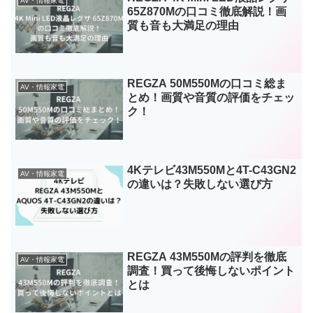
AV・情報家電
65Z870Mの口コミ徹底解説！画
質も音も大満足の理由
REGZA 50M550Mの口コミ総ま
AV・情報家電
とめ！画質や音質の評価をチェッ
ク！
4Kテレビ43M550Mと4T-C43GN2
AV・情報家電
の違いは？失敗しない選び方
REGZA 43M550Mの評判を徹底
AV・情報家電
調査！買って後悔しないポイント
とは