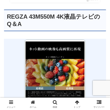
ポチップ
REGZA 43M550M 4K液晶テレビの
Q＆A
楽天で購入
メニュー
ホーム
検索
トップ
サイドバー