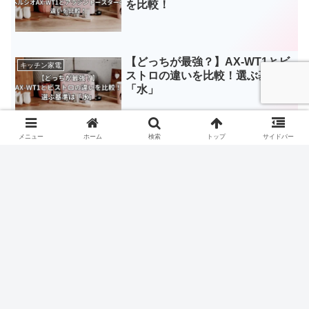
を比較！
【どっちが最強？】AX-WT1とビ
キッチン家電
ストロの違いを比較！選ぶ基準は
「水」
メニュー
ホーム
検索
トップ
サイドバー
スポンサーリンク