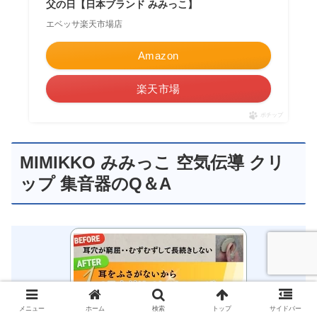
父の日【日本ブランド みみっこ】
エベッサ楽天市場店
Amazon
楽天市場
ポチップ
MIMIKKO みみっこ 空気伝導 クリ
ップ 集音器のQ＆A
メニュー
ホーム
検索
トップ
サイドバー