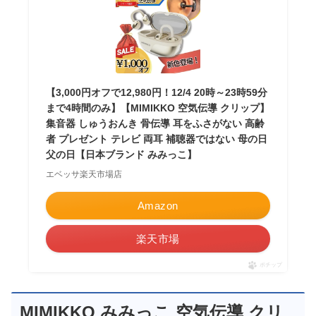
【3,000円オフで12,980円！12/4 20時～23時59分
まで4時間のみ】【MIMIKKO 空気伝導 クリップ】
集音器 しゅうおんき 骨伝導 耳をふさがない 高齢
者 プレゼント テレビ 両耳 補聴器ではない 母の日
父の日【日本ブランド みみっこ】
エベッサ楽天市場店
Amazon
楽天市場
ポチップ
MIMIKKO みみっこ 空気伝導 クリ