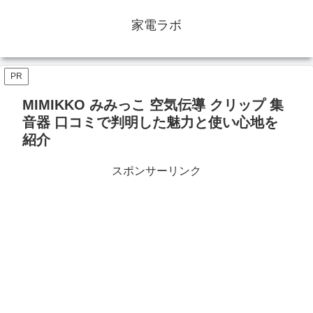
家電ラボ
PR
MIMIKKO みみっこ 空気伝導 クリップ 集
音器 口コミで判明した魅力と使い心地を
紹介
スポンサーリンク