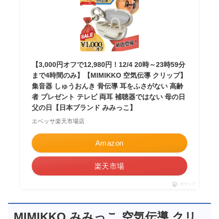
【3,000円オフで12,980円！12/4 20時～23時59分
まで4時間のみ】【MIMIKKO 空気伝導 クリップ】
集音器 しゅうおんき 骨伝導 耳をふさがない 高齢
者 プレゼント テレビ 両耳 補聴器ではない 母の日
父の日【日本ブランド みみっこ】
エベッサ楽天市場店
Amazon
楽天市場
ポチップ
MIMIKKO みみっこ 空気伝導 クリ