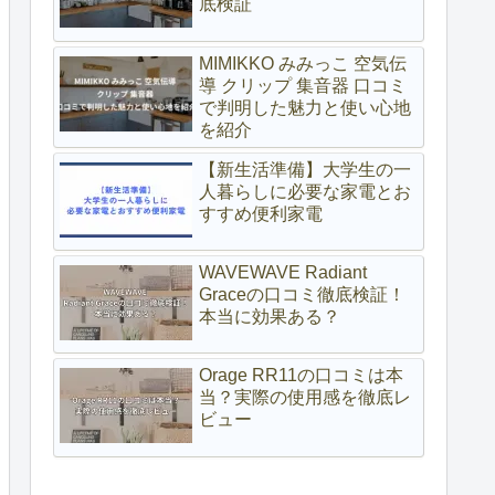
底検証
MIMIKKO みみっこ 空気伝
導 クリップ 集音器 口コミ
で判明した魅力と使い心地
を紹介
【新生活準備】大学生の一
人暮らしに必要な家電とお
すすめ便利家電
WAVEWAVE Radiant
Graceの口コミ徹底検証！
本当に効果ある？
Orage RR11の口コミは本
当？実際の使用感を徹底レ
ビュー