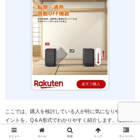
楽天で購入
ここでは、購入を検討している人が特に気になりやすいポ
イントを、Q＆A形式でわかりやすく紹介します。毎日の
暖房選びで不安に感じやすい疑問を事前に解消すること
メニュー
ホーム
検索
トップ
サイドバー
で、より安心して使えるイメージが持てるはずです。実際