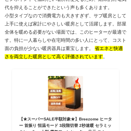
代を抑えることができたという声も多くあります。
小型タイプなので消費電力も大きすぎず、サブ暖房として
上手に使えば家計にやさしい暖房として活躍します。部屋
全体を暖める必要がない場面では、このヒーターが最適で
す。特に一人暮らしや在宅時間の多い人にとって、コスト
面の負担が少ない暖房器具は重宝します。
省エネと快適
さを両立した暖房として高く評価されています
。
【★スーパーSALE半額対象★】Breezome ヒータ
ー 首振り 恒温モード 3段階切替 2秒速暖 セラミッ