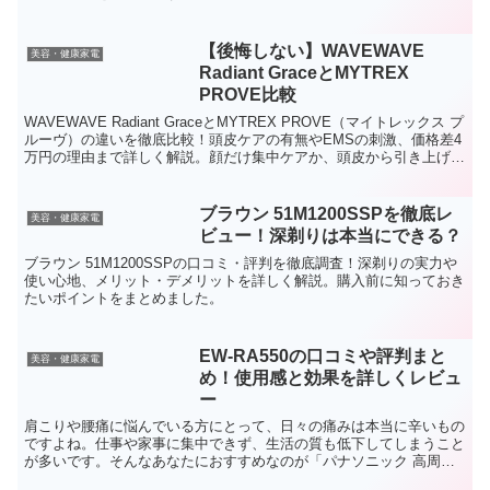
【後悔しない】WAVEWAVE
美容・健康家電
Radiant GraceとMYTREX
PROVE比較
WAVEWAVE Radiant GraceとMYTREX PROVE（マイトレックス プ
ルーヴ）の違いを徹底比較！頭皮ケアの有無やEMSの刺激、価格差4
万円の理由まで詳しく解説。顔だけ集中ケアか、頭皮から引き上げる
か、あなたに最適な美顔器が分かります。
ブラウン 51M1200SSPを徹底レ
美容・健康家電
ビュー！深剃りは本当にできる？
ブラウン 51M1200SSPの口コミ・評判を徹底調査！深剃りの実力や
使い心地、メリット・デメリットを詳しく解説。購入前に知っておき
たいポイントをまとめました。
EW-RA550の口コミや評判まと
美容・健康家電
め！使用感と効果を詳しくレビュ
ー
肩こりや腰痛に悩んでいる方にとって、日々の痛みは本当に辛いもの
ですよね。仕事や家事に集中できず、生活の質も低下してしまうこと
が多いです。そんなあなたにおすすめなのが「パナソニック 高周波
治療器 コリコランワイド EW-RA550」です。この製品は、肩こりや