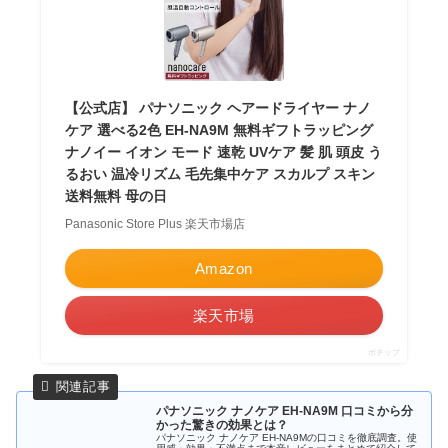
【公式店】 パナソニック ヘアードライヤー ナノ
ケア 選べる2色 EH-NA9M 無料ギフトラッピング
ナノイー イオン モード 速乾 UVケア 髪 肌 頭皮 う
るおい 温冷リズム 毛先集中ケア スカルプ スキン
送料無料 母の日
Panasonic Store Plus 楽天市場店
Amazon
楽天市場
ポチップ
パナソニック ナノケア EH-NA9M 口コミから分
かった驚きの効果とは？
パナソニック ナノケア EH-NA9Mの口コミを徹底調査。使