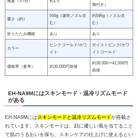
風量（㎥/分）
約1.5
御付き）
550g（速乾ノズル含
約595g（ノズル含
重さ（約）
む）
む）
折りたたみ機能
あり
あり
ピンクゴールド/ホワ
モイストピンク/ホワ
カラー
イト
イトゴールド
約38,000〜42,000円
価格帯（参考）
約30,000円前後
前後
EH-NA9Mにはスキンモード・温冷リズムモード
がある
EH-NA9Mには
スキンモードと温冷リズムモード
が搭載さ
れています。スキンモードは、顔に優しい風を当てること
で肌のうるおいを保ち、スキンケアの仕上げに使えるとい