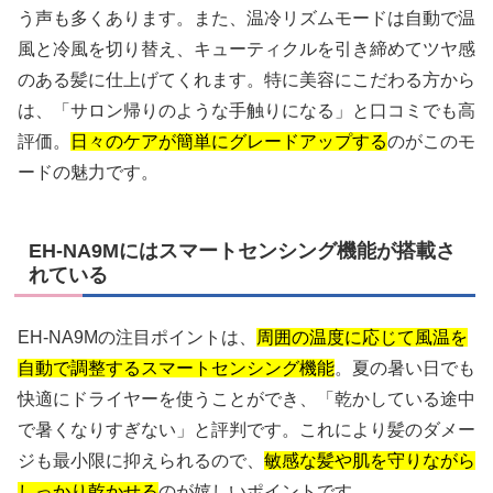
う声も多くあります。また、温冷リズムモードは自動で温
風と冷風を切り替え、キューティクルを引き締めてツヤ感
のある髪に仕上げてくれます。特に美容にこだわる方から
は、「サロン帰りのような手触りになる」と口コミでも高
評価。
日々のケアが簡単にグレードアップする
のがこのモ
ードの魅力です。
EH-NA9Mにはスマートセンシング機能が搭載さ
れている
EH-NA9Mの注目ポイントは、
周囲の温度に応じて風温を
自動で調整するスマートセンシング機能
。夏の暑い日でも
快適にドライヤーを使うことができ、「乾かしている途中
で暑くなりすぎない」と評判です。これにより髪のダメー
ジも最小限に抑えられるので、
敏感な髪や肌を守りながら
しっかり乾かせる
のが嬉しいポイントです。