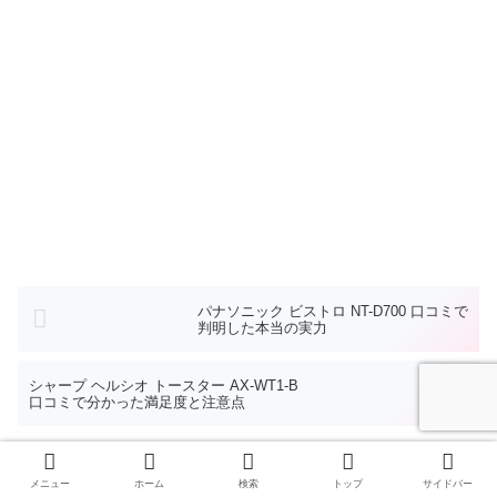
パナソニック ビストロ NT-D700 口コミで
判明した本当の実力
シャープ ヘルシオ トースター AX-WT1-B
口コミで分かった満足度と注意点
ホーム
美容・健康家電
メニュー
ホーム
検索
トップ
サイドバー