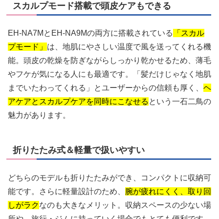
スカルプモード搭載で頭皮ケアもできる
EH-NA7MとEH-NA9Mの両方に搭載されている
「スカル
プモード」
は、地肌にやさしい温度で風を送ってくれる機
能。頭皮の乾燥を防ぎながらしっかり乾かせるため、薄毛
やフケが気になる人にも最適です。「髪だけじゃなく地肌
までいたわってくれる」とユーザーからの信頼も厚く、
ヘ
アケアとスカルプケアを同時にこなせる
という一石二鳥の
魅力があります。
折りたたみ式＆軽量で扱いやすい
どちらのモデルも折りたたみができ、コンパクトに収納可
能です。さらに軽量設計のため、
腕が疲れにくく、取り回
しがラク
なのも大きなメリット。収納スペースの少ない場
所や、旅行・ジムに持っていく場合でもとても便利です。