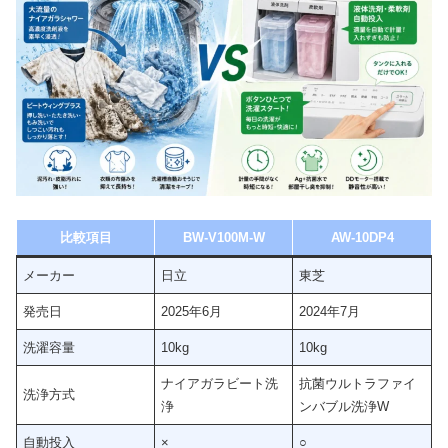
比較項目
BW-V100M-W
AW-10DP4
メーカー
日立
東芝
発売日
2025年6月
2024年7月
洗濯容量
10kg
10kg
ナイアガラビート洗
抗菌ウルトラファイ
洗浄方式
浄
ンバブル洗浄W
自動投入
×
○