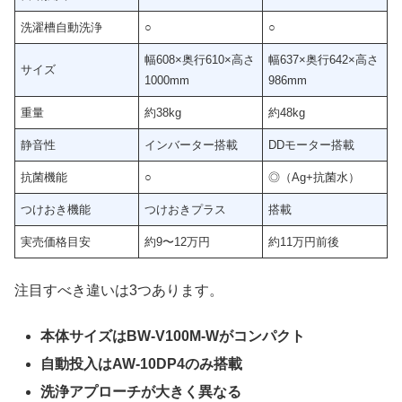
洗濯槽自動洗浄
○
○
幅608×奥行610×高さ
幅637×奥行642×高さ
サイズ
1000mm
986mm
重量
約38kg
約48kg
静音性
インバーター搭載
DDモーター搭載
抗菌機能
○
◎（Ag+抗菌水）
つけおき機能
つけおきプラス
搭載
実売価格目安
約9〜12万円
約11万円前後
注目すべき違いは3つあります。
本体サイズはBW-V100M-Wがコンパクト
自動投入はAW-10DP4のみ搭載
洗浄アプローチが大きく異なる