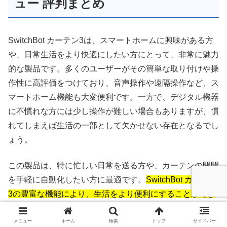
ュー 評判まとめ
SwitchBot カーテン3は、スマートホームに興味がある方
や、日常生活をより快適にしたい方にとって、非常に魅力
的な製品です。多くのユーザーがその簡単な取り付けや操
作性に高評価をつけており、音声操作や遠隔操作など、ス
マートホーム機能も大変便利です。一方で、デジタル機器
に不慣れな方には少し操作が難しい場合もありますが、慣
れてしまえば生活の一部として欠かせない存在となるでし
ょう。
この製品は、特に忙しい日常を送る方や、カーテンの開閉
を手軽に自動化したい方に最適です。
SwitchBot カーテン
3の豊富な機能により、生活をより便利にすることができ
る
ので、購入を検討する価値が十分にあります。
メニュー
ホーム
検索
トップ
サイドバー