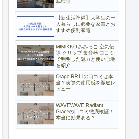
底検証
【新生活準備】大学生の一
人暮らしに必要な家電とお
すすめ便利家電
MIMIKKO みみっこ 空気伝
導 クリップ 集音器 口コミ
で判明した魅力と使い心地
を紹介
Orage RR11の口コミは本
当？実際の使用感を徹底レ
ビュー
WAVEWAVE Radiant
Graceの口コミ徹底検証！
本当に効果ある？