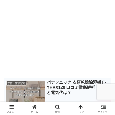
パナソニック 衣類乾燥除湿機 F-
季節・空調家電
YHVX120 口コミ徹底解析！効果
と電気代は？
メニュー
ホーム
検索
トップ
サイドバー