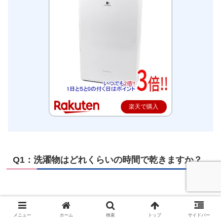
楽天で購入
Q1：洗濯物はどれくらいの時間で乾きますか？
A：部屋の環境や洗濯物の量にもよりますが、F-
YHVX120を使えば平均して3～4時間ほどでしっかり乾き
メニュー
ホーム
検索
トップ
サイドバー