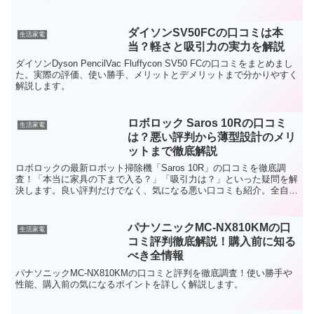
ます。ユーザーからもペットの...
ダイソンSV50FCの口コミは本
生活家電
当？軽さと吸引力の実力を解説
ダイソンDyson PencilVac Fluffycon SV50 FCの口コミをまとめまし
た。実際の評価、使い勝手、メリットとデメリットまで分かりやすく
解説します。
ロボロック Saros 10Rの口コミ
生活家電
は？悪い評判から薄型設計のメリ
ットまで徹底解説
ロボロックの最新ロボット掃除機「Saros 10R」の口コミを徹底調
査！「本当に家具の下まで入る？」「吸引力は？」といった疑問を解
決します。良い評判だけでなく、気になる悪い口コミも紹介。全自動
のメンテナンス機能や驚きの薄さを詳しく解説します。
パナソニックMC-NX810KMの口
生活家電
コミ評判徹底解説！購入前に知る
べき全情報
パナソニックMC-NX810KMの口コミと評判を徹底調査！使い勝手や
性能、購入前の気になるポイントを詳しく解説します。