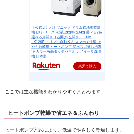
【公式店】パナソニック ドラム式洗濯乾燥
機 LXシリーズ 洗濯12kg/乾燥6kg 選べる2色
選べる扉開き（右開き/左開き） NA-
LX129E トリプル自動投入 スマホで洗濯 は
やふわ乾燥 ヒートポンプ 温水スゴ落ち泡洗
浄 カラー液晶タッチパネル ナノイーX 洗濯
機 日本製
楽天で購入
ここでは主な機能をわかりやすくまとめます。
ヒートポンプ乾燥で省エネ＆ふんわり
ヒートポンプ方式により、低温でやさしく乾燥します。