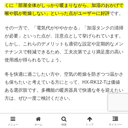
くに「部屋全体がしっかり暖まりながら、加湿のおかげで
喉や肌が乾燥しない」といった点がユーザーに好評
です。
その一方で、「電気代がややかかる」「加湿タンクの清掃
が必要」といった点が、注意点として挙げられています。
しかし、これらのデメリットも適切な設定や定期的なメン
テナンスで軽減できるため、工夫次第でより満足度の高い
使用感が得られるでしょう。
冬を快適に過ごしたい方や、空気の乾燥を防ぎつつ温かさ
も保ちたいと考えている方にとって、HX-RK12-Tは価値
ある選択肢です。多機能の暖房器具で快適な冬を迎えたい
方は、ぜひ一度ご検討ください。
メニュー
ホーム
検索
トップ
サイドバー