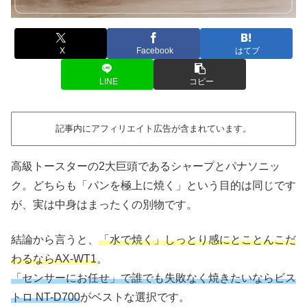
X
Facebook
はてブ
LINE
コピー
記事内にアフィリエイト広告が含まれています。
高級トースターの2大巨頭であるシャープとパナソニッ
ク。どちらも「パンを極上に焼く」という目的は同じです
が、実は中身はまったくの別物です。
結論から言うと、
「水で焼く」しっとり感にとことんこだ
わるならAX-WT1
。
「センサーにお任せ」で誰でも失敗なく焼きたいならビス
トロ NT-D700
がベストな選択です。