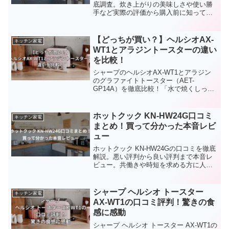
底調査。炊き上がりの美味しさや使い勝
手など実際の評価から購入前に知ってお
くべき情報を紹介！
【どっちが買い？】ヘルシオAX-
キッチン家電
WT1とアラジントースターの違い
を比較！
シャープのヘルシオAX-WT1とアラジン
のグラファイトトースター（AET-
GP14A）を徹底比較！「水で焼くしっと
り感」と「0.2秒発熱のスピード」、それ
ぞれの違いや得意な食感、使い勝手を分
かりやすく解説。あなたの朝のライフス
ホットクック KN-HW24G口コミ
キッチン家電
タイルに最適な一台が分かります。
まとめ！買って分かった本音レビ
ュー
ホットクック KN-HW24Gの口コミを徹底
解説。悪い評判から良い評判まで本音レ
ビュー。共働きや時短を求める方に人気
の理由とデメリットも正直に紹介しま
す。
シャープ ヘルシオ トースター
キッチン家電
AX-WT1の口コミ評判！驚きの食
感に感動
シャープ ヘルシオ トースター AX-WT1の