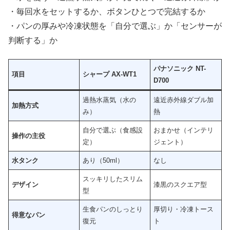
・毎回水をセットするか、ボタンひとつで完結するか
・パンの厚みや冷凍状態を「自分で選ぶ」か「センサーが
判断する」か
パナソニック NT-
項目
シャープ AX-WT1
D700
過熱水蒸気（水の
遠近赤外線ダブル加
加熱方式
み）
熱
自分で選ぶ（食感設
おまかせ（インテリ
操作の主役
定）
ジェント）
水タンク
あり（50ml）
なし
スッキリしたスリム
デザイン
漆黒のスクエア型
型
生食パンのしっとり
厚切り・冷凍トース
得意なパン
復元
ト