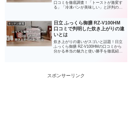
口コミを徹底調査！「トーストが激変す
る」「冷凍パンが美味しい」と評判の理
由を、メリット・デメリット含めて詳し
くレビューします。水で焼く独自の技術
で、あなたの朝食をホテルのような贅沢
日立 ふっくら御膳 RZ-V100HM
キッチン家電
な時間に変えましょう。
口コミで判明した炊き上がりの違
いとは
炊き上がりの違いがスゴいと話題！日立
ふっくら御膳 RZ-V100HMの口コミから
分かる本当の魅力と使い勝手を徹底紹
介。
スポンサーリンク