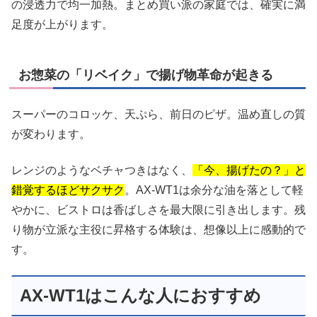
の浸透力で均一加熱。まとめ買い派の家庭では、確実に満
足度が上がります。
お惣菜の「リベイク」で揚げ物革命が起きる
スーパーのコロッケ、天ぷら、前日のピザ。温め直しの質
が変わります。
レンジのようなベチャつきはなく、
「今、揚げたの？」と
錯覚するほどサクサク
。AX-WT1は余分な油を落として軽
やかに、ビストロは香ばしさを最大限に引き出します。残
り物が立派な主役に昇格する体験は、想像以上に感動的で
す。
AX-WT1はこんな人におすすめ