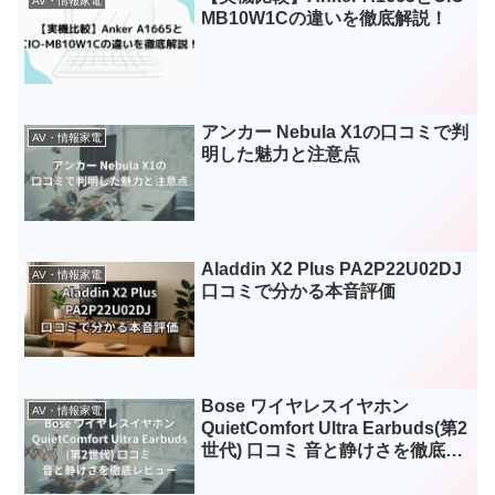
AV・情報家電
MB10W1Cの違いを徹底解説！
アンカー Nebula X1の口コミで判
AV・情報家電
明した魅力と注意点
Aladdin X2 Plus PA2P22U02DJ
AV・情報家電
口コミで分かる本音評価
Bose ワイヤレスイヤホン
AV・情報家電
QuietComfort Ultra Earbuds(第2
世代) 口コミ 音と静けさを徹底レ
ビュー