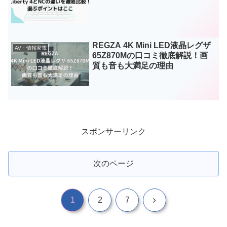
REGZA 4K Mini LED液晶レグザ
AV・情報家電
65Z870Mの口コミ徹底解説！画
質も音も大満足の理由
スポンサーリンク
次のページ
次
1
2
7
へ