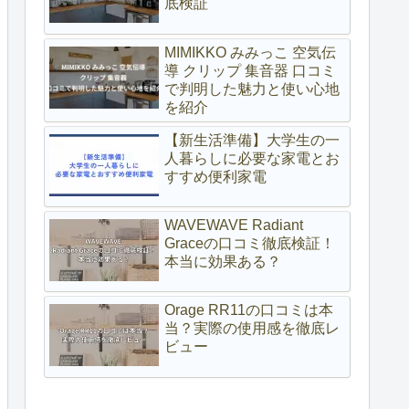
底検証
MIMIKKO みみっこ 空気伝
導 クリップ 集音器 口コミ
で判明した魅力と使い心地
を紹介
【新生活準備】大学生の一
人暮らしに必要な家電とお
すすめ便利家電
WAVEWAVE Radiant
Graceの口コミ徹底検証！
本当に効果ある？
Orage RR11の口コミは本
当？実際の使用感を徹底レ
ビュー