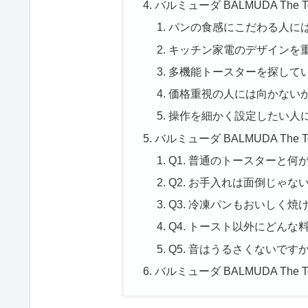
バルミューダ BALMUDA The 
パンの食感にこだわる人に
キッチン家電のデザインを
多機能トースターを探して
価格重視の人には向かない
操作を細かく設定したい人
バルミューダ BALMUDA The To
Q1. 普通のトースターと何
Q2. お手入れは面倒じゃな
Q3. 冷凍パンもおいしく焼
Q4. トースト以外にどんな
Q5. 音はうるさくないです
バルミューダ BALMUDA The 