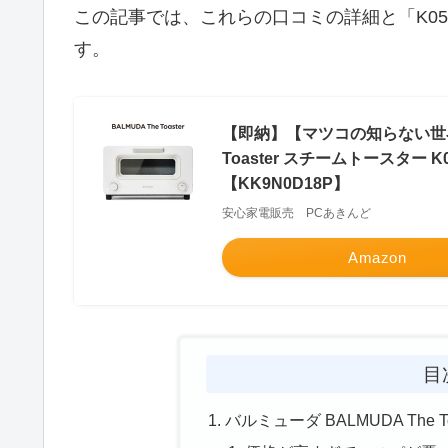
この記事では、これらの口コミの詳細と「K0
す。
【即納】【マツコの知らない世界で
Toaster スチームトースター
【KK9N0D18P】
安心家電販売 PCあきんど
Amazon
目
バルミューダ BALMUDA The 