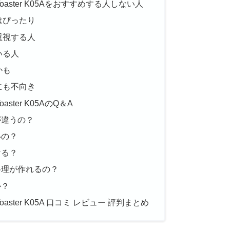
Toaster K05Aをおすすめする人しない人
はぴったり
重視する人
いる人
かも
にも不向き
aster K05AのQ＆A
が違うの？
いの？
ける？
料理が作れるの？
か？
Toaster K05A 口コミ レビュー 評判まとめ