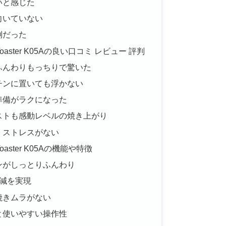
いと感じた
向いていない
倒だった
Toaster K05Aの良い口コミ レビュー 評判
ふんわりもっちりで驚いた
チンに置いても浮かない
準備がラクになった
ストも感動レベルの焼き上がり
、ストレスがない
oaster K05Aの機能や特徴
ンがしっとりふんわり
減を実現
焼きムラがない
と使いやすい操作性