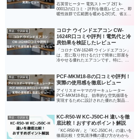
石英管ヒーター 電気ストーブ 2灯 k-
00012の口コミ・評判を徹底レビュー。即
暖性抜群で広範囲を暖める2灯式、省エネ
設計で電気代も安心、静音性と安全機能
も充実。実際の使用感や電気代、おすす
めポイントまで詳しく解説します。
コロナ ウインドエアコン CW-
季節・空調家電
1624R口コミや評判！電気代と冷
房効果を検証したレビュー
「コロナ CW-1624R ウインドエアコン」
は、窓に取り付けるだけで簡単に部屋を
冷やせる優れたエアコンです。特に、静
音設計と省エネ性能が注目されていま
す。この記事では、実際の使用者の口コ
ミをもとに、このエアコンのメリットを
PCF-MKM18-Bの口コミや評判！
季節・空調家電
詳しく紹介します。
実際の使用感を徹底レビュー
アイリスオーヤマのサーキュレーター
PCF-MKM18-Bは、効率的な空気循環を
実現するために設計された優れた製品で
す。このサーキュレーターは静音性が高
く、風量の調整も簡単です。また、省エ
ネ性能も優れており、エアコンの効率を
KC-R50-W KC-J50C-H 違いを徹
季節・空調家電
向上させることで電気代の節約にも貢献
底比較！おすすめポイント解説
します。
「KC-R50-W」と「KC-J50C-H」の違いを
徹底比較！空気清浄機の選び方がわから