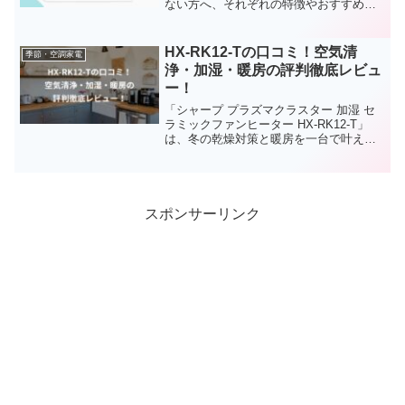
ない方へ、それぞれの特徴やおすすめポ
イントをわかりやすく解説。リビングや
寝室など、用途に応じた最適なモデルが
見つかります。
HX-RK12-Tの口コミ！空気清
季節・空調家電
浄・加湿・暖房の評判徹底レビュ
ー！
「シャープ プラズマクラスター 加湿 セ
ラミックファンヒーター HX-RK12-T」
は、冬の乾燥対策と暖房を一台で叶える
多機能モデル。空気清浄、加湿、暖房を
備えた評判の実力を徹底解説。電気代や
使い心地に関するリアルな口コミもご紹
介！
スポンサーリンク