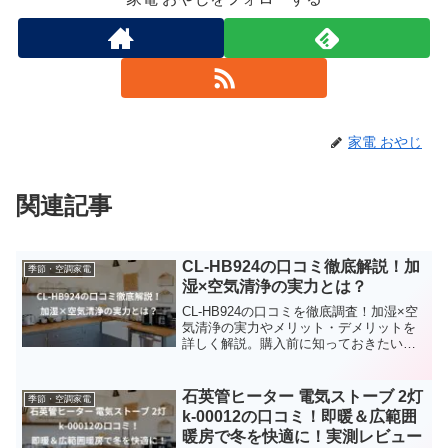
家電 おやじ
関連記事
CL-HB924の口コミ徹底解説！加
季節・空調家電
湿×空気清浄の実力とは？
CL-HB924の口コミを徹底調査！加湿×空
気清浄の実力やメリット・デメリットを
詳しく解説。購入前に知っておきたいポ
イントをチェック！
石英管ヒーター 電気ストーブ 2灯
季節・空調家電
k-00012の口コミ！即暖＆広範囲
暖房で冬を快適に！実測レビュー