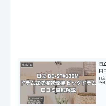
日立
生活家電
口
日立
を分