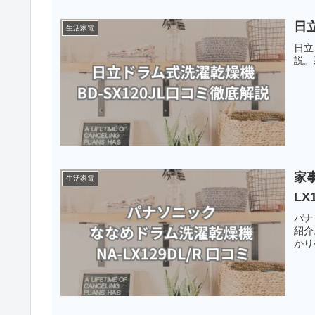
日
生活家電
日立
説。
家
生活家電
LX
パナ
紹介
かり