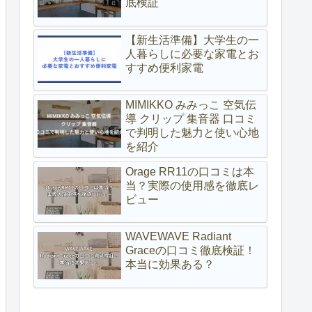
底検証
【新生活準備】大学生の一
人暮らしに必要な家電とお
すすめ便利家電
MIMIKKO みみっこ 空気伝
導 クリップ 集音器 口コミ
で判明した魅力と使い心地
を紹介
Orage RR11の口コミは本
当？実際の使用感を徹底レ
ビュー
WAVEWAVE Radiant
Graceの口コミ徹底検証！
本当に効果ある？