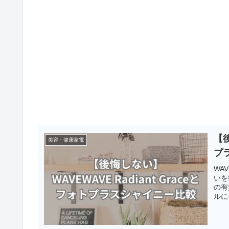
【後
美容・健康家電
プ
WA
いを
の有
ルに