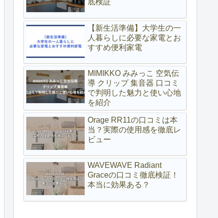
底検証
【新生活準備】大学生の一
人暮らしに必要な家電とお
すすめ便利家電
MIMIKKO みみっこ 空気伝
導 クリップ 集音器 口コミ
で判明した魅力と使い心地
を紹介
Orage RR11の口コミは本
当？実際の使用感を徹底レ
ビュー
WAVEWAVE Radiant
Graceの口コミ徹底検証！
本当に効果ある？