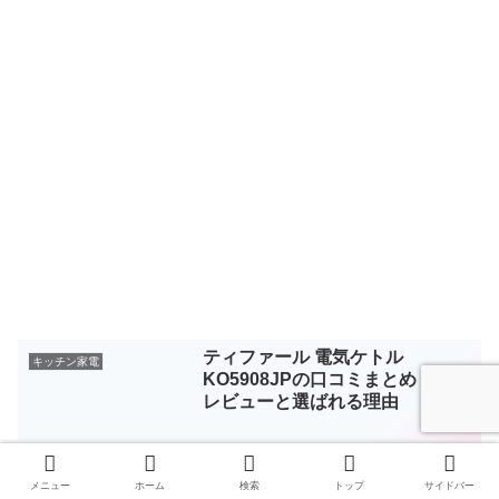
ティファール 電気ケトル
キッチン家電
KO5908JPの口コミまとめ！本音
レビューと選ばれる理由
ティファール KO8568JP 電気ケ
キッチン家電
トルの口コミ評判と使用レビュ
メニュー
ホーム
検索
トップ
サイドバー