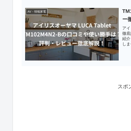
T
AV・情報家電
ー
アイ
徹底
紹介
しま
スポ