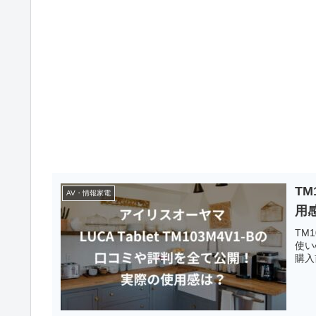
T
AV・情報家電
用
TM
使い
購入