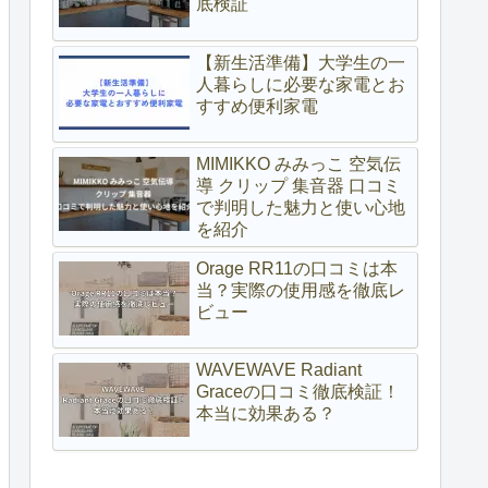
底検証
【新生活準備】大学生の一
人暮らしに必要な家電とお
すすめ便利家電
MIMIKKO みみっこ 空気伝
導 クリップ 集音器 口コミ
で判明した魅力と使い心地
を紹介
Orage RR11の口コミは本
当？実際の使用感を徹底レ
ビュー
WAVEWAVE Radiant
Graceの口コミ徹底検証！
本当に効果ある？