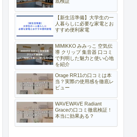
底検証
【新生活準備】大学生の一
人暮らしに必要な家電とお
すすめ便利家電
MIMIKKO みみっこ 空気伝
導 クリップ 集音器 口コミ
で判明した魅力と使い心地
を紹介
Orage RR11の口コミは本
当？実際の使用感を徹底レ
ビュー
WAVEWAVE Radiant
Graceの口コミ徹底検証！
本当に効果ある？