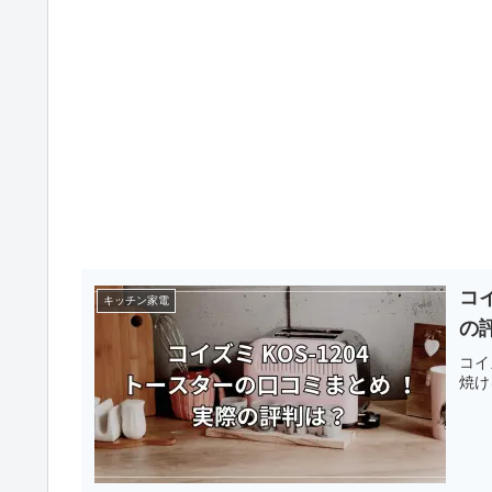
コイ
キッチン家電
の
コイ
焼け