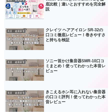
美容・健康家電
底比較｜違いとおすすめを完全解
説
クレイツ ヘアアイロン SR-32の
美容・健康家電
口コミ徹底レビュー！巻きやすさ
と持ちを検証
ソニー首かけ集音器SMR-10口コ
美容・健康家電
ミまとめ！使ってわかった本音レ
ビュー
きこえるホン耳に入れない集音器
美容・健康家電
の口コミ評判！使ってわかった本
音レビュー