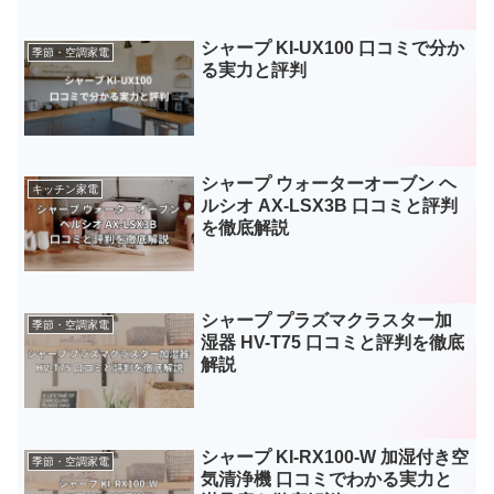
シャープ KI-UX100 口コミで分か
季節・空調家電
る実力と評判
シャープ ウォーターオーブン ヘ
キッチン家電
ルシオ AX-LSX3B 口コミと評判
を徹底解説
シャープ プラズマクラスター加
季節・空調家電
湿器 HV-T75 口コミと評判を徹底
解説
シャープ KI-RX100-W 加湿付き空
季節・空調家電
気清浄機 口コミでわかる実力と