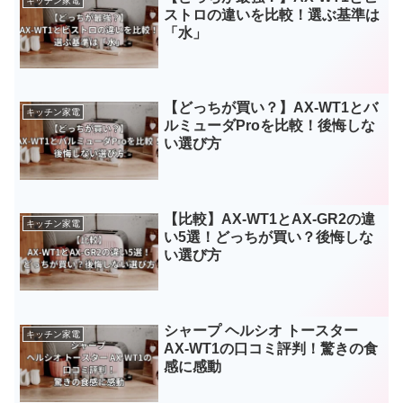
キッチン家電
ストロの違いを比較！選ぶ基準は
「水」
【どっちが買い？】AX-WT1とバ
キッチン家電
ルミューダProを比較！後悔しな
い選び方
【比較】AX-WT1とAX-GR2の違
キッチン家電
い5選！どっちが買い？後悔しな
い選び方
シャープ ヘルシオ トースター
キッチン家電
AX-WT1の口コミ評判！驚きの食
感に感動