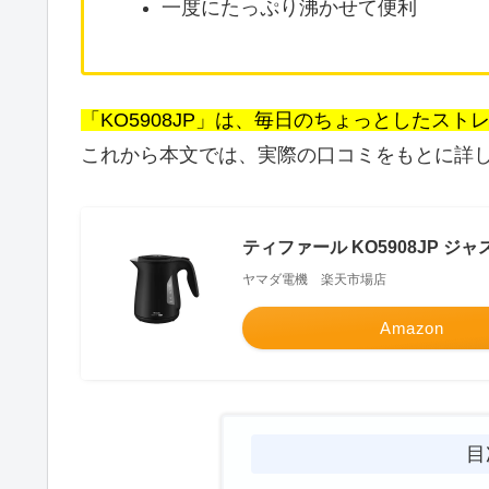
一度にたっぷり沸かせて便利
「KO5908JP」は、毎日のちょっとしたス
これから本文では、実際の口コミをもとに詳
ティファール KO5908JP ジャ
ヤマダ電機 楽天市場店
Amazon
目