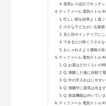
蒸気レス設計でキッチン
ティファール 電気ケトル K
忙しい朝を効率よく過ご
小さな子どもがいる家庭
見た目やインテリアにこ
できるだけ軽くて小さな
おしゃれさより価格の安
ティファール 電気ケトル KO
Q. お湯はどのくらいの
Q. 沸騰した後に自動で
Q. 中の手入れはしやす
Q. 沸騰中に蒸気は出ま
Q. 保温機能は付いてい
ティファール 電気ケトル KO