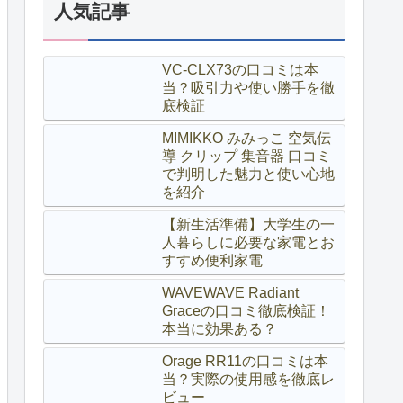
人気記事
VC-CLX73の口コミは本
当？吸引力や使い勝手を徹
底検証
MIMIKKO みみっこ 空気伝
導 クリップ 集音器 口コミ
で判明した魅力と使い心地
を紹介
【新生活準備】大学生の一
人暮らしに必要な家電とお
すすめ便利家電
WAVEWAVE Radiant
Graceの口コミ徹底検証！
本当に効果ある？
Orage RR11の口コミは本
当？実際の使用感を徹底レ
ビュー