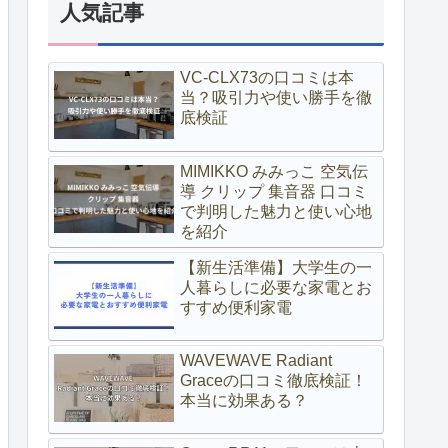
人気記事
VC-CLX73の口コミは本
当？吸引力や使い勝手を徹
底検証
MIMIKKO みみっこ 空気伝
導 クリップ 集音器 口コミ
で判明した魅力と使い心地
を紹介
【新生活準備】大学生の一
人暮らしに必要な家電とお
すすめ便利家電
WAVEWAVE Radiant
Graceの口コミ徹底検証！
本当に効果ある？