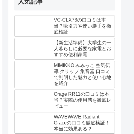
人気記事
VC-CLX73の口コミは本
当？吸引力や使い勝手を徹
底検証
【新生活準備】大学生の一
人暮らしに必要な家電とお
すすめ便利家電
MIMIKKO みみっこ 空気伝
導 クリップ 集音器 口コミ
で判明した魅力と使い心地
を紹介
Orage RR11の口コミは本
当？実際の使用感を徹底レ
ビュー
WAVEWAVE Radiant
Graceの口コミ徹底検証！
本当に効果ある？