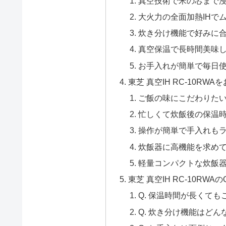
真空技術で米の芯まで
大火力の全面加熱IHで
炊き分け機能で好みに
真空保温で長時間美味
お手入れが簡単で毎日
東芝 真空IH RC-10R
ご飯の味にこだわりた
忙しくて炊飯後の保温
操作が簡単で手入れも
炊飯器に高機能を求め
軽量コンパクトな炊飯
東芝 真空IH RC-10RWAの
Q. 保温時間が長くて
Q. 炊き分け機能はど