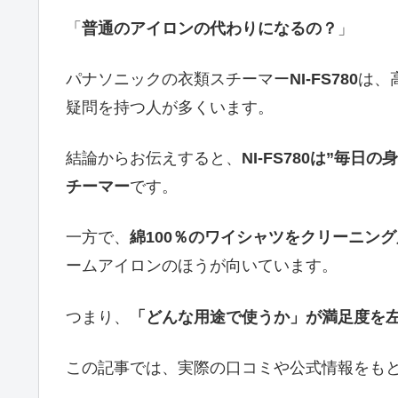
「
普通のアイロンの代わりになるの？
」
パナソニックの衣類スチーマー
NI-FS780
は、
疑問を持つ人が多くいます。
結論からお伝えすると、
NI-FS780は”毎
チーマー
です。
一方で、
綿100％のワイシャツをクリーニン
ームアイロンのほうが向いています。
つまり、
「どんな用途で使うか」が満足度を
この記事では、実際の口コミや公式情報をも