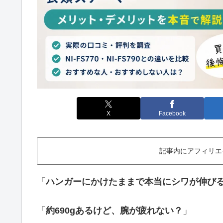
X
Facebook
記事内にアフィリエ
「
ハンガーにかけたままで本当にシワが伸び
「
約690gあるけど、腕が疲れない？
」