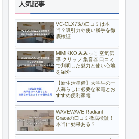
人気記事
VC-CLX73の口コミは本
当？吸引力や使い勝手を徹
底検証
MIMIKKO みみっこ 空気伝
導 クリップ 集音器 口コミ
で判明した魅力と使い心地
を紹介
【新生活準備】大学生の一
人暮らしに必要な家電とお
すすめ便利家電
WAVEWAVE Radiant
Graceの口コミ徹底検証！
本当に効果ある？