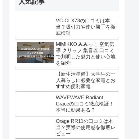
人気記事
VC-CLX73の口コミは本
当？吸引力や使い勝手を徹
底検証
MIMIKKO みみっこ 空気伝
導 クリップ 集音器 口コミ
で判明した魅力と使い心地
を紹介
【新生活準備】大学生の一
人暮らしに必要な家電とお
すすめ便利家電
WAVEWAVE Radiant
Graceの口コミ徹底検証！
本当に効果ある？
Orage RR11の口コミは本
当？実際の使用感を徹底レ
ビュー