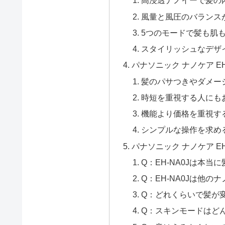
高浸透ナノイーで髪の
風量と風圧のバランス
5つのモードで髪も肌
スタイリッシュなデザ
パナソニック ナノケア E
髪のパサつきやダメー
時短を重視する人にも
機能より価格を重視す
シンプルな操作を求め
パナソニック ナノケア EH
Q：EH-NA0Jは本
Q：EH-NA0Jは他
Q：どれくらいで髪が
Q：スキンモードはど