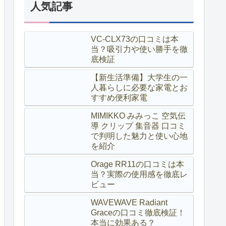
人気記事
VC-CLX73の口コミは本
当？吸引力や使い勝手を徹
底検証
【新生活準備】大学生の一
人暮らしに必要な家電とお
すすめ便利家電
MIMIKKO みみっこ 空気伝
導 クリップ 集音器 口コミ
で判明した魅力と使い心地
を紹介
Orage RR11の口コミは本
当？実際の使用感を徹底レ
ビュー
WAVEWAVE Radiant
Graceの口コミ徹底検証！
本当に効果ある？